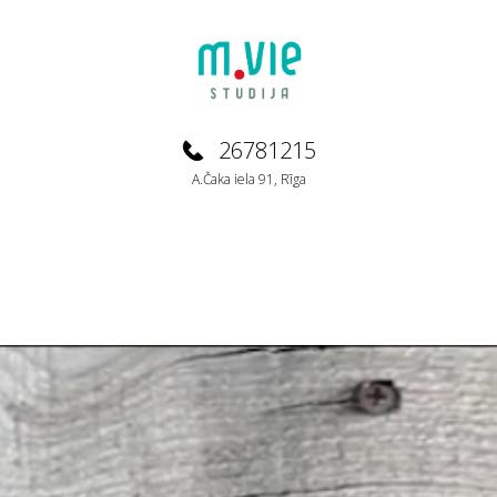
26781215
A.Čaka iela 91, Rīga